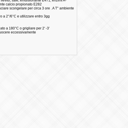
 lievito, sale, emulsionante E471, enzimi A-
vante calcio propionato E282
asciare scongelare per circa 3 ore . A T° ambiente
o a 2°/6°C e utilizzare entro 3gg
dato a 180°C o grigliare per 2' -3'
 cuocere eccessivamente