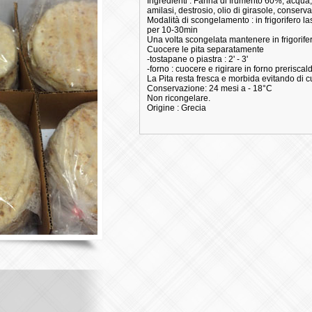
Ingredienti : Farina di frumento 60%, acqua,
amilasi, destrosio, olio di girasole, conser
Modalità di scongelamento : in frigorifero l
per 10-30min
Una volta scongelata mantenere in frigorifer
Cuocere le pita separatamente
-tostapane o piastra : 2' - 3'
-forno : cuocere e rigirare in forno preriscal
La Pita resta fresca e morbida evitando di
Conservazione: 24 mesi a - 18°C
Non ricongelare.
Origine : Grecia